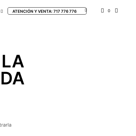
0
ATENCIÓN Y VENTA: 717 776 776
 LA
ADA
rarla