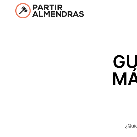
GU
MÁ
¿Qui