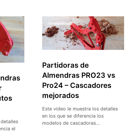
COMPARATIVAS
Partidoras de
Almendras PRO23 vs
endras
Pro24 – Cascadores
r
mejorados
utos
Este video le muestra los detalles
en los que se diferencia los
 detalles
modelos de cascadoras…
ncia el