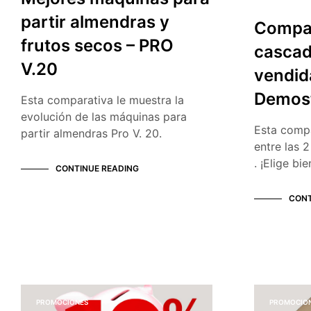
partir almendras y
Compar
frutos secos – PRO
cascad
V.20
vendid
Demost
Esta comparativa le muestra la
evolución de las máquinas para
Esta compa
partir almendras Pro V. 20.
entre las 
. ¡Elige bie
CONTINUE READING
CONT
PROMOCIONES
PROMOCIO