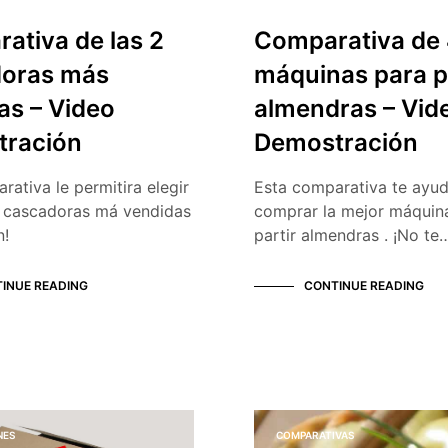
ativa de las 2
Comparativa de
oras más
máquinas para p
as – Video
almendras – Vid
ración
Demostración
rativa le permitira elegir
Esta comparativa te ayud
2 cascadoras má vendidas
comprar la mejor máquin
n!
partir almendras . ¡No te
INUE READING
CONTINUE READING
NES
COMPARATIVAS