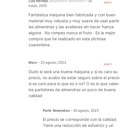
Luis Reviejo
(propietario verificado)
–
30
mayo, 2020
Valorado con
5
de 5
Fantástica máquina bien fabricada y con buen
material muy robusta y muy suave de usar parte
las almendras y las avellanas sin hacer fuerza
alguna . No rompes nunca el fruto . Es la mejor
compra que he realizado en esta dichosa
cuarentena .
Marc
–
25 agosto, 2023
Valorado con
Dudo si será una buena máquina y si es caro su
5
de 5
precio, no acabo de estar seguro sobre el precio
si es caro para lo que es o no? O es lo que valen
los partidores de almendras un poco de buena
calidad
Partir Almendras
–
30 agosto, 2023
El precio se corresponde con la calidad.
Tiene una reducción de esfuerzo y un