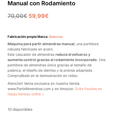
Manual con Rodamiento
El
El
70,00
€
59,99
€
precio
precio
original
actual
Fabricación propia Marca:
Quercuo
era:
es:
Máquina para partir almendras manual,
una partidora
70,00€.
59,99€.
robusta fabricada en acero.
Este cascador de almendras
reduce el esfuerzo y
aumenta control gracias al rodamiento incorporado
. Una
partidora de almendras única gracias al tamaño de
palanca, el diseño de dientes y la prensa adaptada .
Compruébelo en la demostración en video.
Atención! Venta exclusiva en nuestra tienda
www.PartirAlmendras.com y en Amazon.
Evita fraudes en
falsas tiendas online >
10 disponibles