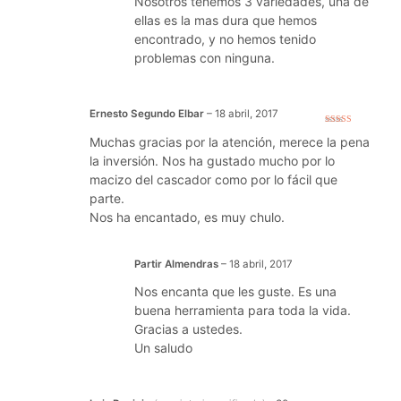
Nosotros tenemos 3 variedades, una de
ellas es la mas dura que hemos
encontrado, y no hemos tenido
problemas con ninguna.
Ernesto Segundo Elbar
–
18 abril, 2017
Valorado con
Muchas gracias por la atención, merece la pena
5
de 5
la inversión. Nos ha gustado mucho por lo
macizo del cascador como por lo fácil que
parte.
Nos ha encantado, es muy chulo.
Partir Almendras
–
18 abril, 2017
Nos encanta que les guste. Es una
buena herramienta para toda la vida.
Gracias a ustedes.
Un saludo